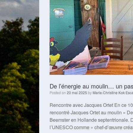
De l’énergie au moulin… un pa
Posted on
20 mai 2025
by
Marie-Christine Kok Esca
Rencontre avec Jacques Ortet En ce 10 
rencontré Jacques Ortet au moulin « De 
Beemster en Hollande septentrionale. D
l’UNESCO comme « chef-d’œuvre créatif 