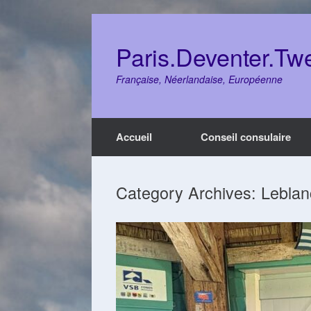
Skip
to
content
Paris.Deventer.Tw
Française, Néerlandaise, Européenne
Accueil
Conseil consulaire
Category Archives:
Leblan