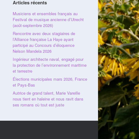
Articles récents
Musiciens et ensembles français au
Festival de musique ancienne d’Utrecht
(août-septembre 2026)
Rencontre avec deux stagiaires de
l’Alliance française La Haye ayant
participé au Concours d’éloquence
Nelson Mandela 2026
Ingénieur architecte naval, engagé pour
la protection de l’environnement maritime
et terrestre
Élections municipales mars 2026, France
et Pays-Bas
Autrice de grand talent, Marie Vareille
nous tient en haleine et nous ravit dans
ses romans où tout est juste