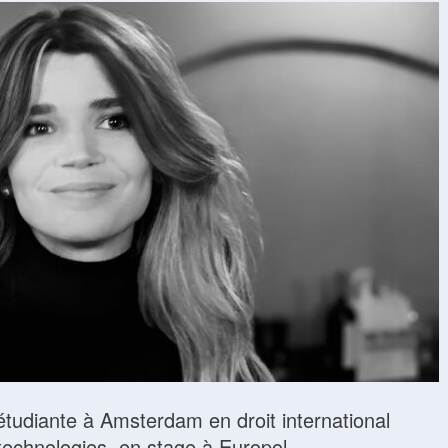
 étudiante à Amsterdam en droit international
 technologies, en stage à Europol