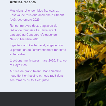
Articles récents
Musiciens et ensembles français au
Festival de musique ancienne d’Utrecht
(août-septembre 2026)
Rencontre avec deux stagiaires de
l’Alliance française La Haye ayant
participé au Concours d’éloquence
Nelson Mandela 2026
Ingénieur architecte naval, engagé pour
la protection de l’environnement maritime
et terrestre
Élections municipales mars 2026, France
et Pays-Bas
Autrice de grand talent, Marie Vareille
nous tient en haleine et nous ravit dans
ses romans où tout est juste