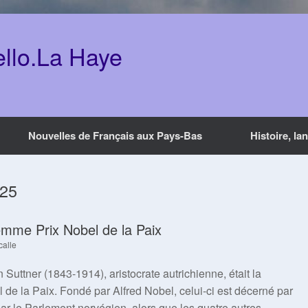
ello.La Haye
Nouvelles de Français aux Pays-Bas
Histoire, la
025
emme Prix Nobel de la Paix
calle
n Suttner (1843-1914), aristocrate autrichienne, était la
 de la Paix. Fondé par Alfred Nobel, celui-ci est décerné par
r le Parlement norvégien, alors que les quatre autres