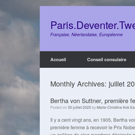
Skip
to
content
Paris.Deventer.Tw
Française, Néerlandaise, Européenne
Accueil
Conseil consulaire
Monthly Archives:
juillet 2
Bertha von Suttner, première f
Posted on
30 juillet 2025
by
Marie-Christine Kok Es
Il y a cent vingt ans, en 1905, Bertha vo
première femme à recevoir le Prix Nobel
un collège de cinq membres désignés pa