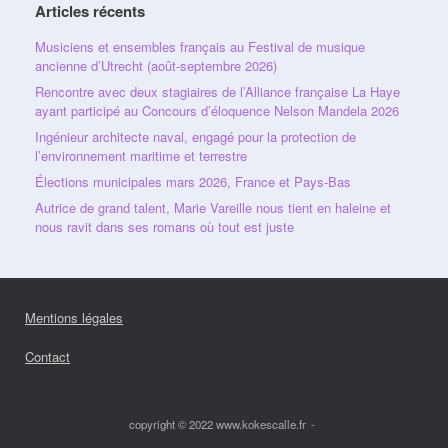
Articles récents
Musiciens et ensembles français au Festival de musique
ancienne d’Utrecht (août-septembre 2026)
Rencontre avec deux stagiaires de l’Alliance française La Haye
ayant participé au Concours d’éloquence Nelson Mandela 2026
Ingénieur architecte naval, engagé pour la protection de
l’environnement maritime et terrestre
Élections municipales mars 2026, France et Pays-Bas
Autrice de grand talent, Marie Vareille nous tient en haleine et
nous ravit dans ses romans où tout est juste
Mentions légales
Contact
copyright © 2022 www.kokescalle.fr