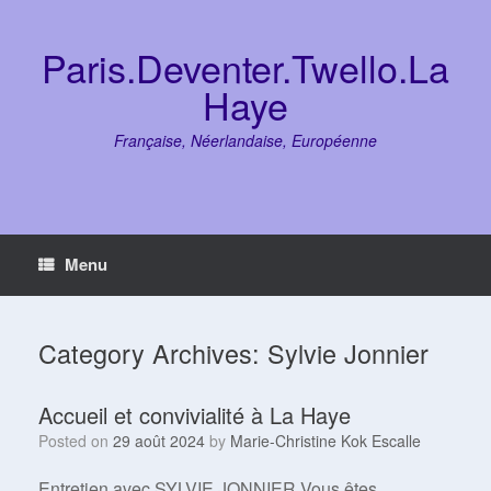
Skip
to
content
Paris.Deventer.Twello.La
Haye
Française, Néerlandaise, Européenne
Menu
Category Archives:
Sylvie Jonnier
Accueil et convivialité à La Haye
Posted on
29 août 2024
by
Marie-Christine Kok Escalle
Entretien avec SYLVIE JONNIER Vous êtes