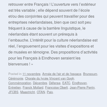
retrouver entre Français ! L’ouverture vers l’extérieur
est très variable ; elle dépend souvent de l’école
et/ou des conjointes qui peuvent travailler pour des
entreprises néerlandaises, bien que ceci soit peu
fréquent à cause de la barrière linguistique, le
néerlandais étant souvent un prérequis à
l’embauche. L’intérêt pour la culture néerlandaise est
réel, l’engouement pour les visites d’expositions et
de musées en témoigne. Des propositions d’activités
pour les Français à Eindhoven seraient les
bienvenues ! »
Posted in
11 novembre
,
Armée de l'air et de l'espace
,
Brunssum
,
Cérémonie
,
Chorale du lycée Vincent van Gogh
,
Commémoration
,
Décembre
,
Défense
,
EATC
,
Eindhoven
,
Entretien
,
Franck Mollard
,
Françoise Oberli
,
Jean-Pierre Perrin
,
JFCBS
,
Maastricht
,
OTAN
,
Paix
.