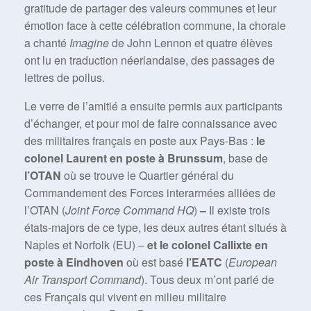
gratitude de partager des valeurs communes et leur
émotion face à cette célébration commune, la chorale
a chanté
Imagine
de John Lennon et quatre élèves
ont lu en traduction néerlandaise, des passages de
lettres de poilus.
Le verre de l’amitié a ensuite permis aux participants
d’échanger, et pour moi de faire connaissance avec
des militaires français en poste aux Pays-Bas :
le
colonel Laurent en poste à Brunssum
, base de
l’OTAN
où se trouve le Quartier général du
Commandement des Forces interarmées alliées de
l’OTAN (
Joint Force Command HQ
)
–
Il existe trois
états-majors de ce type, les deux autres étant situés à
Naples et Norfolk (EU) –
et le colonel Callixte en
poste à Eindhoven
où est basé
l’EATC
(
European
Air Transport Command
). Tous deux m’ont parlé de
ces Français qui vivent en milieu militaire