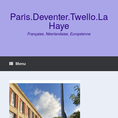
Skip
to
content
Paris.Deventer.Twello.La
Haye
Française, Néerlandaise, Européenne
Menu