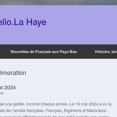
ello.La Haye
Nouvelles de Français aux Pays-Bas
Histoire, la
moration
i 2024
lle
posé une gerbe, comme chaque année. Le 16 mai 2024 a vu la
s de l’armée française, Français, Algériens et Marocains
le (inauguré officiellement le 16 mai 1950 soit dix ans après