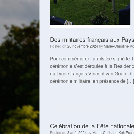
Des militaires français aux Pay
Posted on
26 novembre 2024
by
Marie-Christine Ko
Pour commémorer l’armistice signé le 1
cérémonie s’est déroulée à la Résiden
du Lycée français Vincent van Gogh, diri
cérémonie militaire, en présence de […]
Célébration de la Fête national
Posted on
3 août 2024
by
Marie-Christine Kok Esca