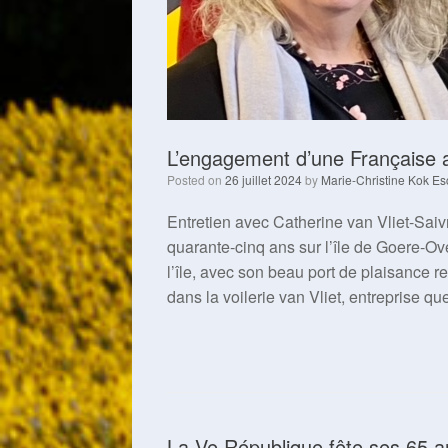
L’engagement d’une Française 
Posted on
26 juillet 2024
by
Marie-Christine Kok Es
Entretien avec Catherine van Vliet-Saiv
quarante-cinq ans sur l’île de Goere-Ove
l’île, avec son beau port de plaisance re
dans la voilerie van Vliet, entreprise q
La Ve République fête ses 65 a