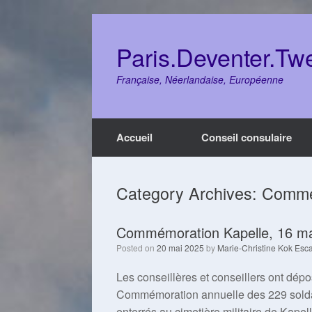
Skip
to
content
Paris.Deventer.Tw
Française, Néerlandaise, Européenne
Accueil
Conseil consulaire
Category Archives:
Commé
Commémoration Kapelle, 16 ma
Posted on
20 mai 2025
by
Marie-Christine Kok Esca
Les conseillères et conseillers ont dé
Commémoration annuelle des 229 soldat
enterrés au cimetière militaire de Kapel