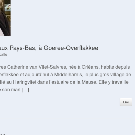
aux Pays-Bas, à Goeree-Overflakkee
calle
res Catherine van Vliet-Saivres, née à Orléans, habite depuis
rflakkee et aujourd’hui à Middelharnis, le plus gros village de
lié au Haringvliet dans l’estuaire de la Meuse. Elle y travaille
ue son mari […]
Lire
ns