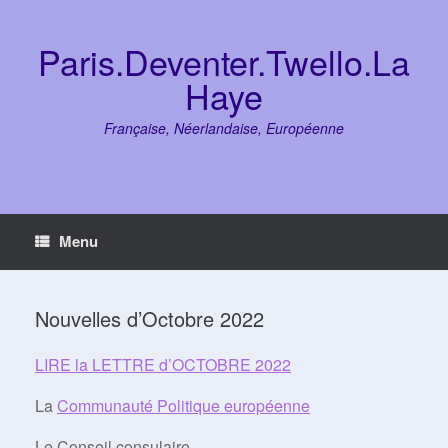
Skip
to
content
Paris.Deventer.Twello.La
Haye
Française, Néerlandaise, Européenne
Menu
Nouvelles d’Octobre 2022
LIRE la LETTRE d’OCTOBRE 2022
La
Communauté Politique européenne
Le Conseil consulaire