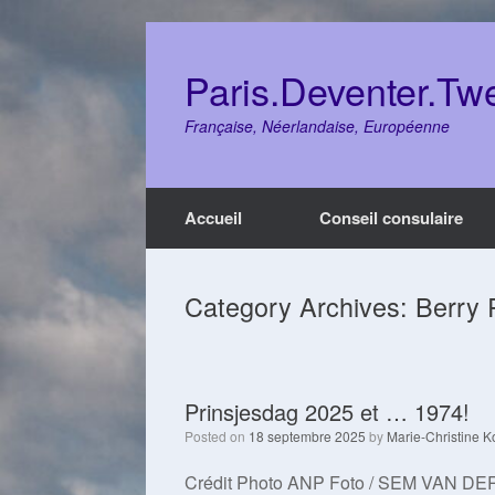
Skip
to
content
Paris.Deventer.Tw
Française, Néerlandaise, Européenne
Accueil
Conseil consulaire
Category Archives:
Berry 
Prinsjesdag 2025 et … 1974!
Posted on
18 septembre 2025
by
Marie-Christine K
Crédit Photo ANP Foto / SEM VAN DER 