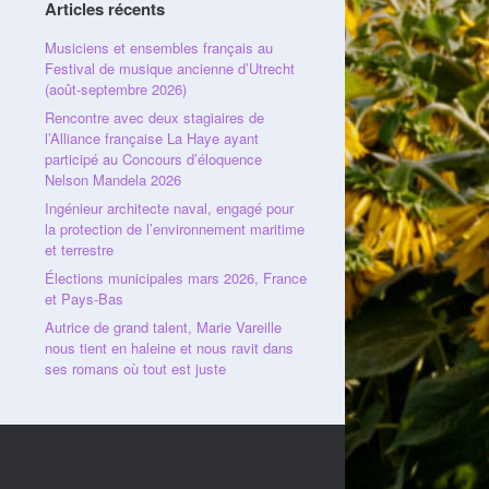
Articles récents
Musiciens et ensembles français au
Festival de musique ancienne d’Utrecht
(août-septembre 2026)
Rencontre avec deux stagiaires de
l’Alliance française La Haye ayant
participé au Concours d’éloquence
Nelson Mandela 2026
Ingénieur architecte naval, engagé pour
la protection de l’environnement maritime
et terrestre
Élections municipales mars 2026, France
et Pays-Bas
Autrice de grand talent, Marie Vareille
nous tient en haleine et nous ravit dans
ses romans où tout est juste