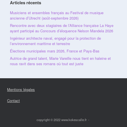
Articles récents
Musiciens et ensembles français au Festival de musique
ancienne d’Utrecht (août-septembre 2026)
Rencontre avec deux stagiaires de l’Alliance française La Haye
ayant participé au Concours d’éloquence Nelson Mandela 2026
Ingénieur architecte naval, engagé pour la protection de
l’environnement maritime et terrestre
Élections municipales mars 2026, France et Pays-Bas
Autrice de grand talent, Marie Vareille nous tient en haleine et
nous ravit dans ses romans où tout est juste
Mentions légales
Contact
copyright © 2022 www.kokescalle.fr