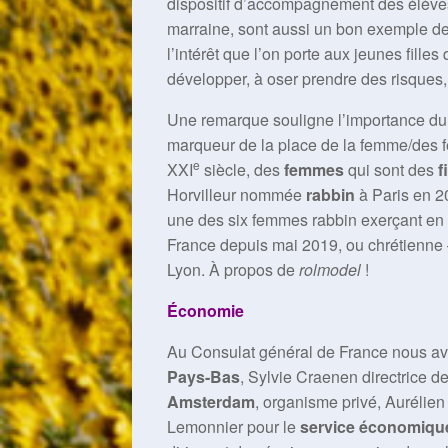
dispositif d’accompagnement des élèves
marraine, sont aussi un bon exemple de 
l’intérêt que l’on porte aux jeunes fille
développer, à oser prendre des risques,
Une remarque souligne l’importance d
marqueur de la place de la femme/des fem
e
XXI
siècle, des
femmes
qui sont des
f
Horvilleur nommée
rabbin
à Paris en 20
une des six femmes rabbin exerçant en
France depuis mai 2019, ou chrétienne
Lyon. À propos de
rolmodel
!
Économie
Au Consulat général de France nous a
Pays-Bas
, Sylvie Craenen directrice
Amsterdam
, organisme privé, Aurélie
Lemonnier pour le
service économique