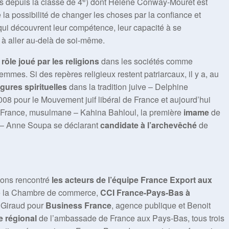
 depuis la classe de 4
) dont Hélène Conway-Mouret est
la possibilité de changer les choses par la confiance et
s qui découvrent leur compétence, leur capacité à se
 à aller au-delà de soi-même.
u
rôle joué par les religions
dans les sociétés comme
mes. Si des repères religieux restent patriarcaux, il y a, au
igures spirituelles
dans la tradition juive – Delphine
08 pour le Mouvement juif libéral de France et aujourd’hui
 France, musulmane – Kahina Bahloul, la première
imame
de
 – Anne Soupa se déclarant
candidate à l’archevêché
de
vons rencontré
les acteurs de l’équipe France Export aux
 de la Chambre de commerce,
CCI France-Pays-Bas à
n Giraud pour
Business France
, agence publique et Benoit
 régional
de l’ambassade de France aux Pays-Bas, tous trois