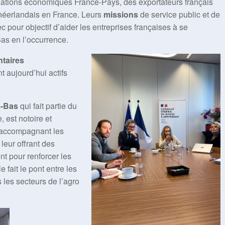
elations économiques France-Pays, des exportateurs français
 néerlandais en France. Leurs
missions
de service public et de
 pour objectif d’aider les entreprises françaises à se
Bas en l’occurrence.
ntaires
t aujourd’hui actifs
s-Bas
qui fait partie du
est notoire et
 accompagnant les
leur offrant des
t pour renforcer les
 fait le pont entre les
 les secteurs de l’agro