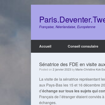
Skip
to
content
Paris.Deventer.Tw
Française, Néerlandaise, Européenne
Accueil
Conseil consulaire
Sénatrice des FDE en visite au
Posted on
2 janvier 2023
by
Marie-Christine Kok Es
La visite de la sénatrice représentant l
aux Pays-Bas les 15 et 16 décembre 202
d’
échange sur tous les sujets qui co
Français de l’étranger étaient conviés à
échanges.