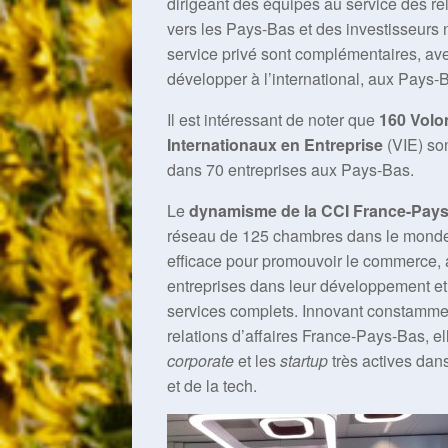
dirigeant des équipes au service des r
vers les Pays-Bas et des investisseurs
service privé sont complémentaires, avec
développer à l’international, aux Pays-
Il est intéressant de noter que
160 Volo
Internationaux en Entreprise
(VIE) son
dans 70 entreprises aux Pays-Bas.
Le
dynamisme de la CCI France-Pay
réseau de 125 chambres dans le monde, 
efficace pour promouvoir le commerce,
entreprises dans leur développement et 
services complets. Innovant constammen
relations d’affaires France-Pays-Bas, elle
corporate
et les
startup
très actives dans
et de la tech.