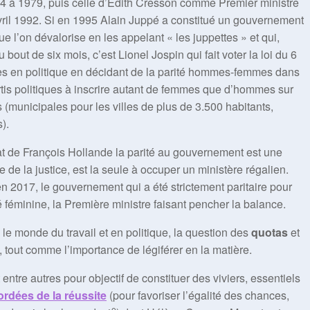
74 à 1979, puis celle d’Édith Cresson comme Premier ministre
vril 1992. Si en 1995 Alain Juppé a constitué un gouvernement
l’on dévalorise en les appelant « les juppettes » et qui,
bout de six mois, c’est Lionel Jospin qui fait voter la loi du 6
es en politique en décidant de la parité hommes-femmes dans
artis politiques à inscrire autant de femmes que d’hommes sur
s (municipales pour les villes de plus de 3.500 habitants,
).
t de François Hollande la parité au gouvernement est une
re de la justice, est la seule à occuper un ministère régalien.
 2017, le gouvernement qui a été strictement paritaire pour
 féminine, la Première ministre faisant pencher la balance.
le monde du travail et en politique, la question des
quotas
et
, tout comme l’importance de légiférer en la matière.
 entre autres pour objectif de constituer des viviers, essentiels
ordées de la réussite
(pour favoriser l’égalité des chances,
e