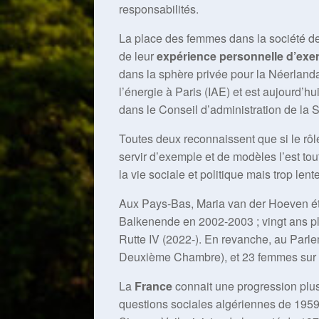
responsabilités.
La place des femmes dans la société de
de leur
expérience personnelle d’exer
dans la sphère privée pour la Néerlanda
l’énergie à Paris (IAE) et est aujourd’
dans le Conseil d’administration de la 
Toutes deux reconnaissent que si le rôl
servir d’exemple et de modèles l’est to
la vie sociale et politique mais trop len
Aux Pays-Bas, Maria van der Hoeven ét
Balkenende en 2002-2003 ; vingt ans p
Rutte IV (2022-). En revanche, au Parle
Deuxième Chambre), et 23 femmes sur 
La
France
connait une progression plus 
questions sociales algériennes de 1959 