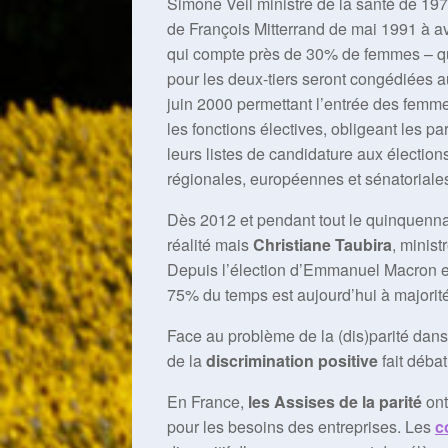
Simone Veil ministre de la santé de 19
de François Mitterrand de mai 1991 à a
qui compte près de 30% de femmes – que 
pour les deux-tiers seront congédiées au 
juin 2000 permettant l’entrée des femm
les fonctions électives, obligeant les p
leurs listes de candidature aux élection
régionales, européennes et sénatoriales
Dès 2012 et pendant tout le quinquenna
réalité mais
Christiane Taubira
, minist
Depuis l’élection d’Emmanuel Macron en
75% du temps est aujourd’hui à majorité
Face au problème de la (dis)parité dans 
de la
discrimination positive
fait débat
En France,
les Assises de la parité
ont
pour les besoins des entreprises. Les
c