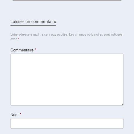
Laisser un commentaire
Votre adresse e-mail ne sera pas publiée.
Les champs obligatoires sont indiqués
avec
*
Commentaire
*
Nom
*