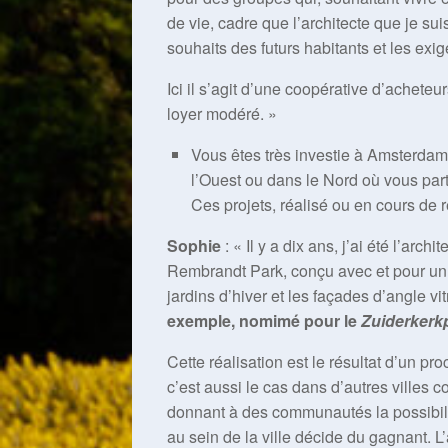
de vie, cadre que l’architecte que je sui
souhaits des futurs habitants et les exig
Ici il s’agit d’une coopérative d’achete
loyer modéré. »
Vous êtes très investie à Amsterdam
l’Ouest ou dans le Nord où vous part
Ces projets, réalisé ou en cours de 
Sophie
: « Il y a dix ans, j’ai été l’arch
Rembrandt Park, conçu avec et pour un col
jardins d’hiver et les façades d’angle vi
exemple, nomimé pour le
Zuiderkerkp
Cette réalisation est le résultat d’un p
c’est aussi le cas dans d’autres villes 
donnant à des communautés la possibili
au sein de la ville décide du gagnant. L’