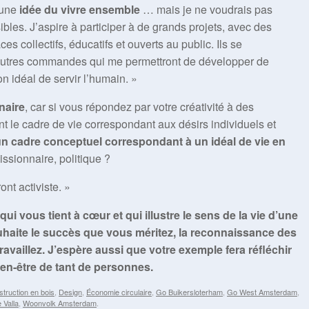
 une
idée du vivre ensemble
… mais je ne voudrais pas
ibles. J’aspire à participer à de grands projets, avec des
 collectifs, éducatifs et ouverts au public. Ils se
’autres commandes qui me permettront de développer de
 idéal de servir l’humain. »
naire
, car si vous répondez par votre créativité à des
le cadre de vie correspondant aux désirs individuels et
n cadre conceptuel correspondant à un idéal de vie en
issionnaire, politique ?
ont activiste. »
ui vous tient à cœur et qui illustre le sens de la vie d’une
haite le succès que vous méritez, la reconnaissance des
ravaillez. J’espère aussi que votre exemple fera réfléchir
ien-être de tant de personnes.
truction en bois
,
Design
,
Économie circulaire
,
Go Buikersloterham
,
Go West Amsterdam
,
 Valla
,
Woonvolk Amsterdam
.