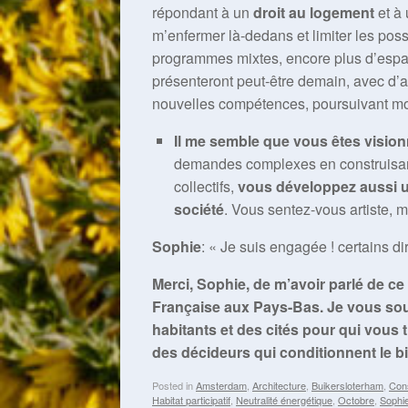
répondant à un
droit au logement
et à
m’enfermer là-dedans et limiter les poss
programmes mixtes, encore plus d’espaces
présenteront peut-être demain, avec d
nouvelles compétences, poursuivant mon
Il me semble que vous êtes vision
demandes complexes en construisant 
collectifs,
vous développez aussi u
société
. Vous sentez-vous artiste, m
Sophie
: « Je suis engagée ! certains dir
Merci, Sophie, de m’avoir parlé de ce q
Française aux Pays-Bas. Je vous sou
habitants et des cités pour qui vous t
des décideurs qui conditionnent le b
Posted in
Amsterdam
,
Architecture
,
Buikersloterham
,
Cons
Habitat participatif
,
Neutralité énergétique
,
Octobre
,
Sophie