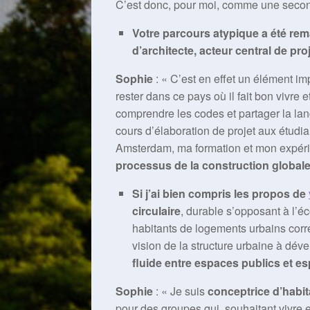
C’est donc, pour moi, comme une second
Votre parcours atypique a été rem
d’architecte, acteur central de pro
Sophie
: « C’est en effet un élément i
rester dans ce pays où il fait bon vivre e
comprendre les codes et partager la lang
cours d’élaboration de projet aux étudia
Amsterdam, ma formation et mon expéri
processus de la construction globale 
Si j’ai bien compris les propos de
circulaire
, durable s’opposant à l’éc
habitants de logements urbains corre
vision de la structure urbaine à dé
fluide entre espaces publics et e
Sophie
: « Je suis
conceptrice d’habita
pour des groupes qui, souhaitant vivre 