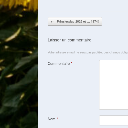
Post navigation
←
Prinsjesdag 2025 et … 1974!
Laisser un commentaire
Votre adresse e-mail ne sera pas publiée.
Les champs obliga
Commentaire
*
Nom
*