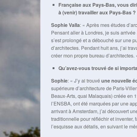
Française aux Pays-Bas, vous diri
à (venir) travailler aux Pays-Ba
Sophie Valla
: « Après mes études d’arch
Pensant aller à Londres, je suis arrivée
s’est prolongé et a débouché sur une 
d’architectes. Pendant huit ans, j’ai tra
créer mon propre bureau d’architectes. 
Qu’avez-vous trouvé de si import
Sophie
: « J’y ai trouvé
une nouvelle é
supérieure d’architecture de Paris-Ville
Beaux-Arts, quai Malaquais) créée en 196
l’ENSBA, ont été marquées par une appr
arrivant à Amsterdam, j’ai découvert une
traditionnelle pour réfléchir et inventer,
l’esquisse aux détails, en suivant le mêm