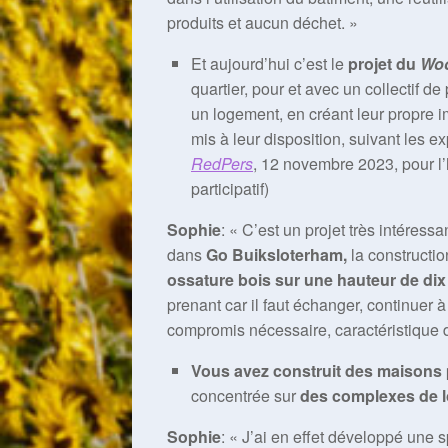
produits et aucun déchet. »
Et aujourd’hui c’est le
projet du
Wo
quartier, pour et avec un collectif d
un logement, en créant leur propre i
mis à leur disposition, suivant les e
RedPers
, 12 novembre 2023, pour l’h
participatif)
Sophie
: « C’est un projet très intéressan
dans
Go Buiksloterham,
la construction
ossature bois sur une hauteur de dix
prenant car il faut échanger, continuer à 
compromis nécessaire, caractéristique d
Vous avez construit des maisons p
concentrée sur
des complexes de 
Sophie
: « J’ai en effet développé une 