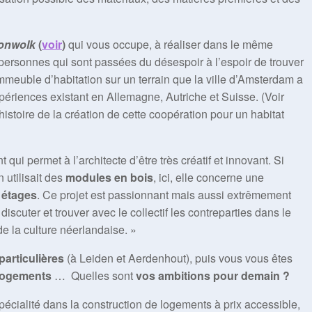
onwolk
(
voir
)
qui vous occupe, à réaliser dans le même
e personnes qui sont passées du désespoir à l’espoir de trouver
mmeuble d’habitation sur un terrain que la ville d’Amsterdam a
xpériences existant en Allemagne, Autriche et Suisse. (Voir
istoire de la création de cette coopération pour un habitat
t qui permet à l’architecte d’être très créatif et innovant. Si
 utilisait des
modules en bois
, ici, elle concerne une
 étages
. Ce projet est passionnant mais aussi extrêmement
discuter et trouver avec le collectif les contreparties dans le
e la culture néerlandaise. »
articulières
(à Leiden et Aerdenhout), puis vous vous êtes
logements
… Quelles sont
vos ambitions pour demain ?
spécialité dans la construction de logements à prix accessible,