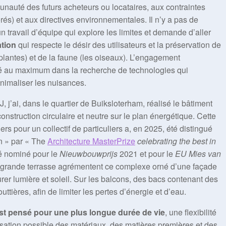
auté des futurs acheteurs ou locataires, aux contraintes
rés) et aux directives environnementales. Il n’y a pas de
un travail d’équipe qui explore les limites et demande d’aller
ation
qui respecte le désir des utilisateurs et la préservation de
e (plantes) et de la faune (les oiseaux). L’engagement
sé au maximum dans la recherche de technologies qui
inimaliser les nuisances.
, j’ai, dans le quartier de Buiksloterham, réalisé le bâtiment
construction circulaire et neutre sur le plan énergétique. Cette
rs pour un collectif de particuliers a, en 2025, été distingué
on » par « The
Architecture MasterPrize
celebrating the best in
té nominé pour le
Nieuwbouwprijs
2021 et pour le
EU Mies van
 grande terrasse agrémentent ce complexe orné d’une façade
r lumière et soleil. Sur les balcons, des bacs contenant des
ttières, afin de limiter les pertes d’énergie et d’eau.
 est pensé pour une plus longue durée de vie
, une flexibilité
ilisation possible des matériaux, des matières premières et des