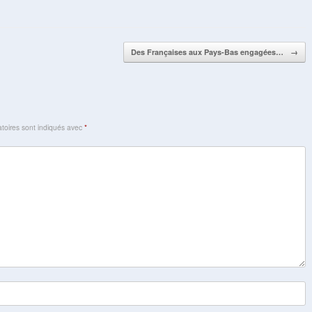
Des Françaises aux Pays-Bas engagées…
→
toires sont indiqués avec
*