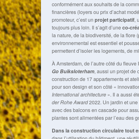
conformément aux souhaits de la commun
financières (loyers ou prix d’achat modé
promoteur, c’est un
projet participatif
, 
toujours plus loin. Il s’agit d’une
co-cré
la nature, de la biodiversité, de la flor
environnemental est essentiel et pous
permettent d’isoler les logements, de m
À Amsterdam, de l’autre côté du fleuve IJ
Go Buiksloterham
, aussi un projet de 
construction de 17 appartements et atelie
pour son design et son côté « innovati
International architecture
». Il a aussi é
der Rohe Award
2022. Un jardin et une
avec des balcons en cascade pour assure
plantes sont alimentées par l’eau des gou
Dans la construction circulaire tout
dans l’utilisation du bâtiment, une réut