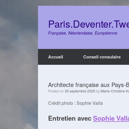
Skip
to
content
Paris.Deventer.Tw
Française, Néerlandaise, Européenne
Accueil
Conseil consulaire
Architecte française aux Pays-
Posted on
30 septembre 2025
by
Marie-Christine K
Crédit photo : Sophie Valla
Entretien avec
Sophie Vall