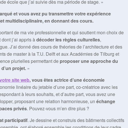
e école que j’ai suivie dès ma période de stage. »
arqué et vous avez pu transmettre votre expérience
jet multidisciplinaire, en donnant des cours.
mportant de ma vie professionnelle et qui soutient mon choix de
t dont j’ai appris à
décoder les règles culturelles
,
ue. J’ai donné des cours de théories de l’architecture et des
nts de master à la T.U. Delft et aux Académies de Tilburg et
ence plurielles permettant de
proposer une approche du
d’un projet.
»
votre site web
, vous êtes actrice d’une économie
onomie linéaire du jetable d’une part, co-créatrice avec les
spondant à leurs souhaits, et d’autre part, vous avez une
velopper, proposant une relation harmonieuse, un
échange
spaces privés
. Pouvez-vous m’en dire plus ?
t participatif
. Je dessine et construis des bâtiments collectifs
ensemble, ont élaboré ensemble les conditions de leur cadre