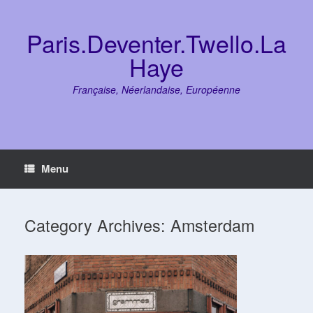
Skip
to
content
Paris.Deventer.Twello.La
Haye
Française, Néerlandaise, Européenne
Menu
Category Archives:
Amsterdam