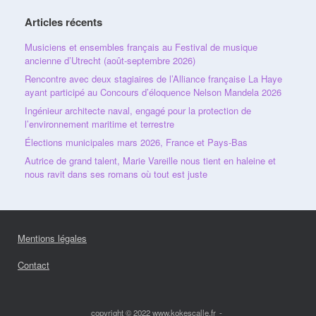
Articles récents
Musiciens et ensembles français au Festival de musique
ancienne d’Utrecht (août-septembre 2026)
Rencontre avec deux stagiaires de l’Alliance française La Haye
ayant participé au Concours d’éloquence Nelson Mandela 2026
Ingénieur architecte naval, engagé pour la protection de
l’environnement maritime et terrestre
Élections municipales mars 2026, France et Pays-Bas
Autrice de grand talent, Marie Vareille nous tient en haleine et
nous ravit dans ses romans où tout est juste
Mentions légales
Contact
copyright © 2022 www.kokescalle.fr