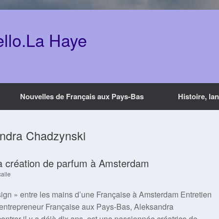
ello.La Haye
Nouvelles de Français aux Pays-Bas
Histoire, la
ndra Chadzynski
 la création de parfum à Amsterdam
alle
esign » entre les mains d’une Française à Amsterdam Entretien
t entrepreneur Française aux Pays-Bas, Aleksandra
ontrer il y a déjà dix ans, est une passionnée créatrice de