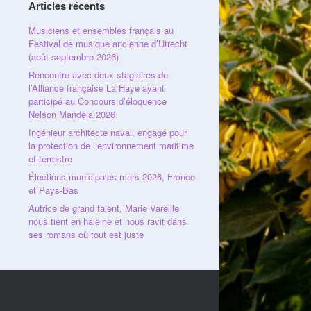
Articles récents
Musiciens et ensembles français au
Festival de musique ancienne d’Utrecht
(août-septembre 2026)
Rencontre avec deux stagiaires de
l’Alliance française La Haye ayant
participé au Concours d’éloquence
Nelson Mandela 2026
Ingénieur architecte naval, engagé pour
la protection de l’environnement maritime
et terrestre
Élections municipales mars 2026, France
et Pays-Bas
Autrice de grand talent, Marie Vareille
nous tient en haleine et nous ravit dans
ses romans où tout est juste