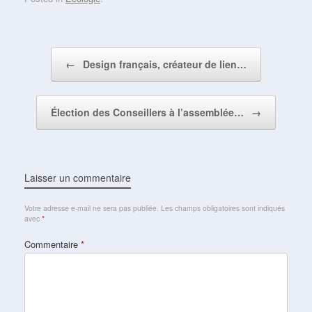
Post navigation
←
Design français, créateur de lien…
Élection des Conseillers à l’assemblée…
→
Laisser un commentaire
Votre adresse e-mail ne sera pas publiée.
Les champs obligatoires sont indiqués
avec
*
Commentaire
*