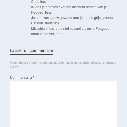
Christine.
Ik lees je emoties over het afscheid nemen van je
Peugeot fiets.
Je bent vast gauw gewend aan je mooie grijs-groene
Batavus stadsfiets.
Misschien fiets je nu niet zo snel als op je Peugeot,
maar zeker veiliger!
Laisser un commentaire
Votre adresse e-mail ne sera pas publiée.
Les champs obligatoires sont indiqués
avec
*
Commentaire
*