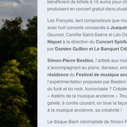
bénéficient de billets à 10 euros pour c
produisent en concert gratuit dans plusi
Les Français, tant compositeurs que mus
avec huit concerts consacrés à
Josqui
Gounod, Camille Saint-Saëns et Léo D
Niquet
à la direction du
Concert Spirit
par
Damien Guillon et Le Banquet Cé
Simon-Pierre Bestion
, l’artiste aux mu
s’accompagnant au piano, danseur, arra
résidence
du
Festival de musique an
l’expérimentation proposée par Bestion
du funk et du rock. Iconoclaste ? Créate
« Astérix de la musique ancienne »
Tro
gaieté, à contre courant, on loue la faç
à la musique ancienne, sa créativité !
Le disque
Bach minimaliste
de Simon-Pi