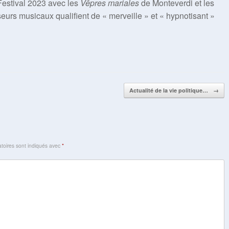
 Festival 2023 avec les
Vêpres mariales
de Monteverdi et les
rs musicaux qualifient de « merveille » et « hypnotisant »
Actualité de la vie politique…
→
toires sont indiqués avec
*