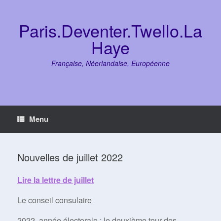
Skip
to
content
Paris.Deventer.Twello.La
Haye
Française, Néerlandaise, Européenne
Menu
Nouvelles de juillet 2022
Lire la lettre de juillet
Le conseil consulaire
2022, année électorale : le deuxième tour des