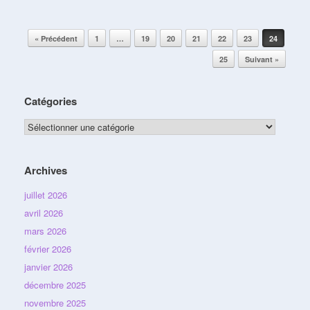
Post navigation
« Précédent
1
…
19
20
21
22
23
24
25
Suivant »
Catégories
Catégories
Archives
juillet 2026
avril 2026
mars 2026
février 2026
janvier 2026
décembre 2025
novembre 2025