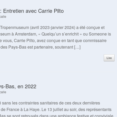
 : Entretien avec Carrie Pilto
calle
u Tropenmuseum (avril 2023-janvier 2024) a été conçue et
useum à Amsterdam, « Quelqu’un s’enrichit » ou Someone is
 que vous, Carrie Pilto, avez conçue en tant que commissaire
ais des Pays-Bas est partenaire, soutenant […]
Lire
ays-Bas, en 2022
calle
té sans les contraintes sanitaires de ces deux dernières
e France à La Haye. Le 13 juillet au soir, des représentants
s se sont retrouvés dans une ambiance festive et conviviale,