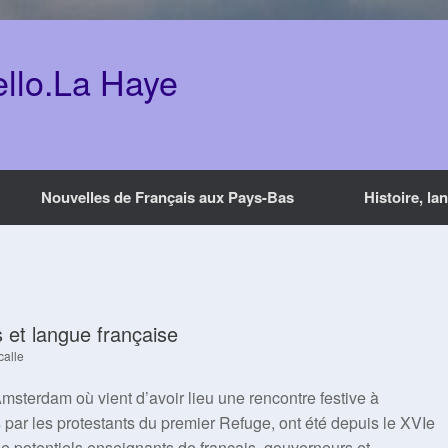
ello.La Haye
Nouvelles de Français aux Pays-Bas
Histoire, la
 et langue française
calle
sterdam où vient d’avoir lieu une rencontre festive à
 par les protestants du premier Refuge, ont été depuis le XVIe
de potentiels enseignants de français, gouverneurs et