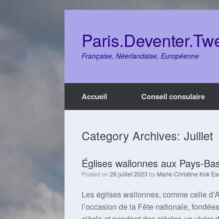
Skip
to
content
Paris.Deventer.Tw
Française, Néerlandaise, Européenne
Accueil
Conseil consulaire
Category Archives:
Juillet
Églises wallonnes aux Pays-Bas
Posted on
26 juillet 2023
by
Marie-Christine Kok Es
Les églises wallonnes, comme celle d’Am
l’occasion de la Fête nationale, fondées
siècle et pendant des siècles un vivier 