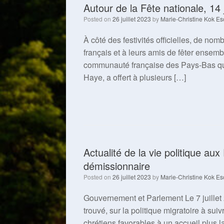
Autour de la Fête nationale, 14 j
Posted on
26 juillet 2023
by
Marie-Christine Kok Es
À côté des festivités officielles, de nom
français et à leurs amis de fêter ensemb
communauté française des Pays-Bas qui 
Haye, a offert à plusieurs […]
Actualité de la vie politique au
démissionnaire
Posted on
26 juillet 2023
by
Marie-Christine Kok Es
Gouvernement et Parlement Le 7 juillet 
trouvé, sur la politique migratoire à sui
chrétiens favorables à un accueil plus 