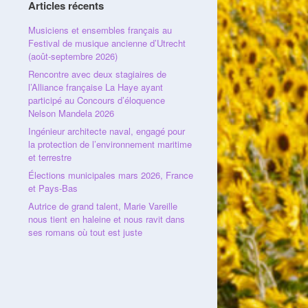
Articles récents
Musiciens et ensembles français au
Festival de musique ancienne d’Utrecht
(août-septembre 2026)
Rencontre avec deux stagiaires de
l’Alliance française La Haye ayant
participé au Concours d’éloquence
Nelson Mandela 2026
Ingénieur architecte naval, engagé pour
la protection de l’environnement maritime
et terrestre
Élections municipales mars 2026, France
et Pays-Bas
Autrice de grand talent, Marie Vareille
nous tient en haleine et nous ravit dans
ses romans où tout est juste