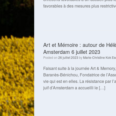
favorables à des mesures plus restricti
Art et Mémoire : autour de Hélè
Amsterdam 6 juillet 2023
Posted on
26 juillet 2023
by
Marie-Christine Kok Es
Faisant suite à la journée Art & Memory,
Baranès-Bénichou, Fondatrice de l’Asso
vie qui est en elles. La résistance par 
juif d’Amsterdam a accueilli le […]